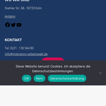
Niehler Str. 86 . 50733 Köln
Anfahrt
KONTAKT
Tel. 0221 . 130 564 80
info@migration-arbeitswelt.de
Kontakt
Diese Website benutzt Cookies. Ich akzeptiere die
Datenschutzbestimmungen.
UNTERSTÜTZEN SIE UNSERE ARBEIT
OK
Nein
Datenschutzerklärung
Spendenkonto
IBAN DE36 3705 0299 0000 6110 59
BIC: COKSDE333XXX