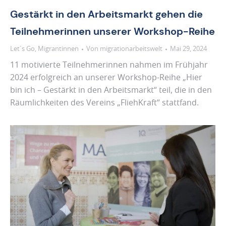
Gestärkt in den Arbeitsmarkt gehen die
Teilnehmerinnen unserer Workshop-Reihe
Let´s Go
,
Migrantinnen
Von
migrationarbeitswelt
Mai 29, 2024
11 motivierte Teilnehmerinnen nahmen im Frühjahr
2024 erfolgreich an unserer Workshop-Reihe „Hier
bin ich – Gestärkt in den Arbeitsmarkt“ teil, die in den
Räumlichkeiten des Vereins „FliehKraft“ stattfand.