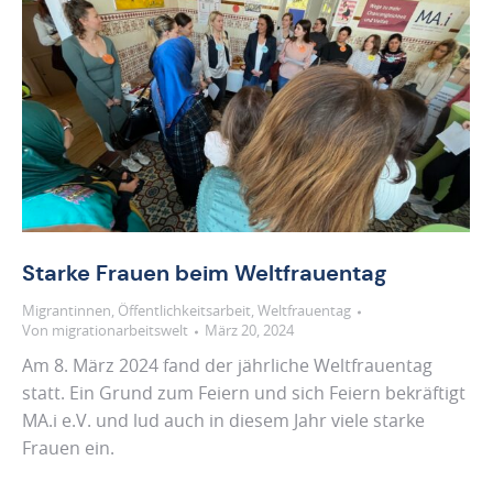
Starke Frauen beim Weltfrauentag
Migrantinnen
,
Öffentlichkeitsarbeit
,
Weltfrauentag
Von
migrationarbeitswelt
März 20, 2024
Am 8. März 2024 fand der jährliche Weltfrauentag
statt. Ein Grund zum Feiern und sich Feiern bekräftigt
MA.i e.V. und lud auch in diesem Jahr viele starke
Frauen ein.