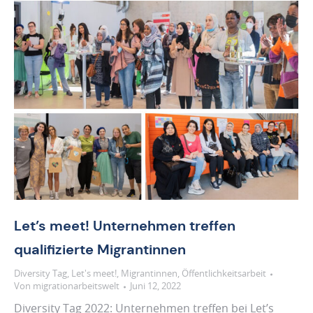
Let’s meet! Unternehmen treffen
qualifizierte Migrantinnen
Diversity Tag
,
Let's meet!
,
Migrantinnen
,
Öffentlichkeitsarbeit
Von
migrationarbeitswelt
Juni 12, 2022
Diversity Tag 2022: Unternehmen treffen bei Let’s