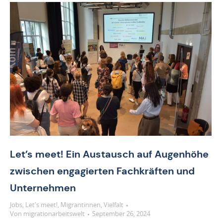
Let’s meet! Ein Austausch auf Augenhöhe
zwischen engagierten Fachkräften und
Unternehmen
Jobs
,
Let's meet!
,
Migrantinnen
,
Vielfalt
Von
migrationarbeitswelt
September 26, 2024