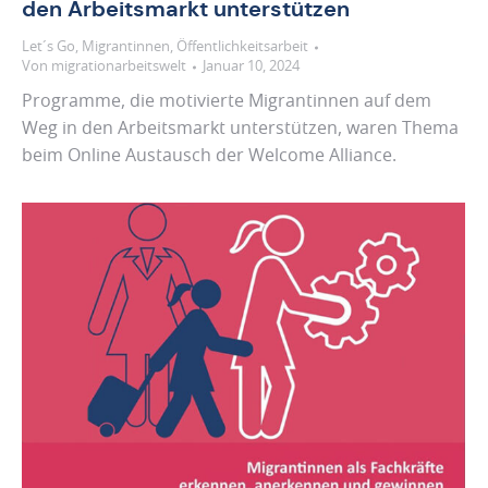
den Arbeitsmarkt unterstützen
Let´s Go
,
Migrantinnen
,
Öffentlichkeitsarbeit
Von
migrationarbeitswelt
Januar 10, 2024
Programme, die motivierte Migrantinnen auf dem
Weg in den Arbeitsmarkt unterstützen, waren Thema
beim Online Austausch der Welcome Alliance.