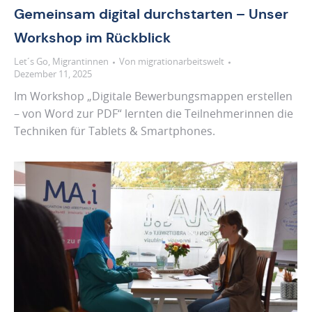
Gemeinsam digital durchstarten – Unser
Workshop im Rückblick
Let´s Go
,
Migrantinnen
Von
migrationarbeitswelt
Dezember 11, 2025
Im Workshop „Digitale Bewerbungsmappen erstellen
– von Word zur PDF“ lernten die Teilnehmerinnen die
Techniken für Tablets & Smartphones.