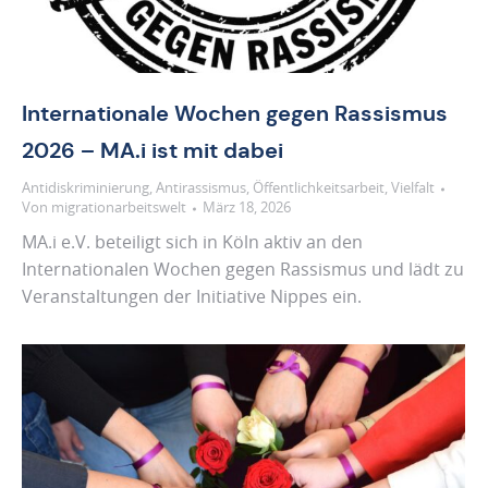
Internationale Wochen gegen Rassismus
2026 – MA.i ist mit dabei
Antidiskriminierung
,
Antirassismus
,
Öffentlichkeitsarbeit
,
Vielfalt
Von
migrationarbeitswelt
März 18, 2026
MA.i e.V. beteiligt sich in Köln aktiv an den
Internationalen Wochen gegen Rassismus und lädt zu
Veranstaltungen der Initiative Nippes ein.