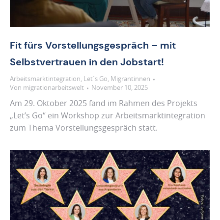
Fit fürs Vorstellungsgespräch – mit
Selbstvertrauen in den Jobstart!
Arbeitsmarktintegration
,
Let´s Go
,
Migrantinnen
Von
migrationarbeitswelt
November 10, 2025
Am 29. Oktober 2025 fand im Rahmen des Projekts
„Let’s Go“ ein Workshop zur Arbeitsmarktintegration
zum Thema Vorstellungsgespräch statt.