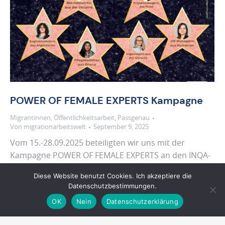
POWER OF FEMALE EXPERTS Kampagne
Migrantinnen
,
Öffentlichkeitsarbeit
,
Passgenau
Von
migrationarbeitswelt
September 9, 2025
Vom 15.-28.09.2025 beteiligten wir uns mit der
Kampagne POWER OF FEMALE EXPERTS an den INQA-
Aktionswochen, um internationale weibliche
Diese Website benutzt Cookies. Ich akzeptiere die
Fachkräfte sichtbar zu machen.
Datenschutzbestimmungen.
OK
Nein
Datenschutzerklärung