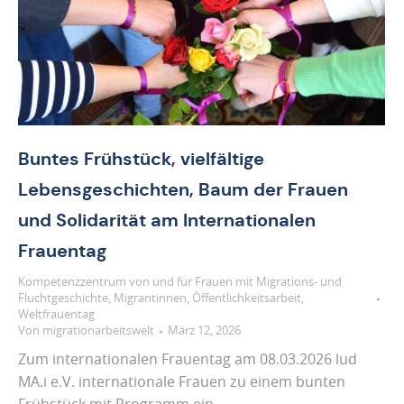
Buntes Frühstück, vielfältige
Lebensgeschichten, Baum der Frauen
und Solidarität am Internationalen
Frauentag
Kompetenzzentrum von und für Frauen mit Migrations- und
Fluchtgeschichte
,
Migrantinnen
,
Öffentlichkeitsarbeit
,
Weltfrauentag
Von
migrationarbeitswelt
März 12, 2026
Zum internationalen Frauentag am 08.03.2026 lud
MA.i e.V. internationale Frauen zu einem bunten