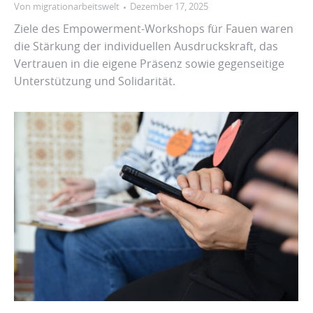
Von
migrationarbeitswelt
Dezember 17, 2025
Ziele des Empowerment-Workshops für Fauen waren
die Stärkung der individuellen Ausdruckskraft, das
Vertrauen in die eigene Präsenz sowie gegenseitige
Unterstützung und Solidarität.