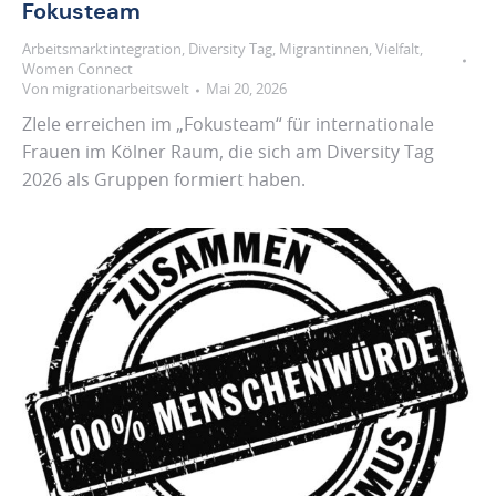
Fokusteam
Arbeitsmarktintegration
,
Diversity Tag
,
Migrantinnen
,
Vielfalt
,
Women Connect
Von
migrationarbeitswelt
Mai 20, 2026
ZIele erreichen im „Fokusteam“ für internationale
Frauen im Kölner Raum, die sich am Diversity Tag
2026 als Gruppen formiert haben.